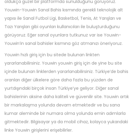
oldukça güzel bir platformda sunulduğunu görüyoruz.
Youwin-Youwin Sanal Bahis kısmında gerekli teknolojik alt
yapısı ile Sanal Futbol Ligi, Basketbol, Tenis, At Yarışları ve
Tazı Yarışları gibi oyunları kullanıcıları ile buluşturduğunu
görüyoruz. Eğer sanal oyunlara tutkunuz var ise Youwin-
Youwin’in sanal bahisler kısmına göz atmanızı öneriyoruz.
Youwin hızlı giriş için bu sitede bulunan linkten
yararlanabilirsiniz. Youwin youwin giriş için de yine bu site
içinde bulunan linklerden yararlanabilirsiniz. Türkiye’de bahis
oranları diğer ülkelere göre daha fazla bu yüzden de
yurtdışındaki birçok insan Türkiye’ye geliyor. Diğer sanal
bahislerinin aksine daha kaliteli ve güvenilir site. Youwin artık
bir markalaşma yolunda devam etmektedir ve bu sana
kumar aleminde bir numara olma yolunda emin adımlarla
gitmektedir. Bilgisayar ya da mobil cihaz, kolayca yukarıdaki
linke Youwin girişlerini erişebilirler.