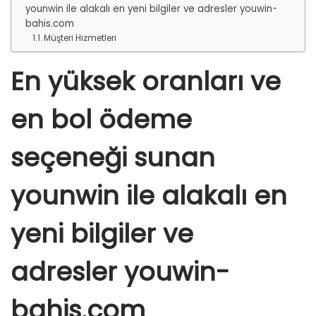
younwin ile alakalı en yeni bilgiler ve adresler youwin-
bahis.com
Müşteri Hizmetleri
En yüksek oranları ve
en bol ödeme
seçeneği sunan
younwin ile alakalı en
yeni bilgiler ve
adresler youwin-
bahis.com