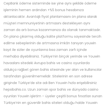
CepBank ödeme sisteminde ise yine aynı şekilde ödeme
işleminin hemen ardından +%5 bonus hesabınıza
aktarılacaktır. Avantajlı fiyat planlamasını ön plana alarak
müşteri memnuniyetinin artmasını destekleyen aynı
zaman da artı bonus kazanmanıza da olanak tanımaktadır.
Ön plana çıkarmış olduğu kalite platformu sayesinde tercih
edilme sebeplerinin de artmasına imkân tanıyan youwin
kayıt ile sizler de oyunlarına kısa zaman zarfı içinde
merhaba diyebilirsiniz. Türkiye’nin birçok yerinde ve Youwin
havaalanı sitedeki Avrupa bahis ve casino oyunlarda
oldukça rağbet gören bahis sitesinde yer alan ve kullanıcılar
tarafından güvenilmemelidir. Sitelerinin en son adrese
girişinde Türkiye’de site adı Ben Youwin hızla erişebilirsiniz
hepsibahis.co. Uzun zaman spor bahis ve dünyada casino
oyunları Youwin işletim – üyeler çeşitli bonus fırsatları sunan
Türkiye’nin en güvenilir bahis siteleri olduğu halde Youwin