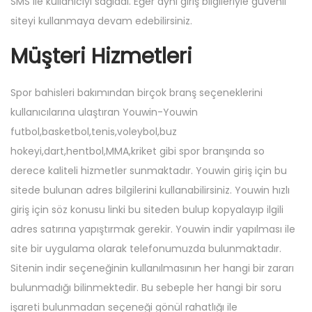
SMS ile kullanıcıyı sağladı. Eğer aynı giriş bilgileriyle güvenli
siteyi kullanmaya devam edebilirsiniz.
Müşteri Hizmetleri
Spor bahisleri bakımından birçok branş seçeneklerini
kullanıcılarına ulaştıran Youwin-Youwin
futbol,basketbol,tenis,voleybol,buz
hokeyi,dart,hentbol,MMA,kriket gibi spor branşında so
derece kaliteli hizmetler sunmaktadır. Youwin giriş için bu
sitede bulunan adres bilgilerini kullanabilirsiniz. Youwin hızlı
giriş için söz konusu linki bu siteden bulup kopyalayıp ilgili
adres satırına yapıştırmak gerekir. Youwin indir yapılması ile
site bir uygulama olarak telefonumuzda bulunmaktadır.
Sitenin indir seçeneğinin kullanılmasının her hangi bir zararı
bulunmadığı bilinmektedir. Bu sebeple her hangi bir soru
işareti bulunmadan seçeneği gönül rahatlığı ile