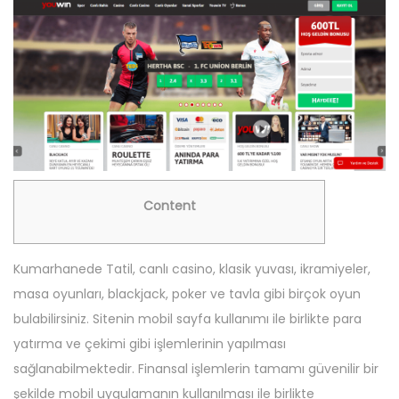
Content
Kumarhanede Tatil, canlı casino, klasik yuvası, ikramiyeler,
masa oyunları, blackjack, poker ve tavla gibi birçok oyun
bulabilirsiniz. Sitenin mobil sayfa kullanımı ile birlikte para
yatırma ve çekimi gibi işlemlerinin yapılması
sağlanabilmektedir. Finansal işlemlerin tamamı güvenilir bir
şekilde mobil uygulamanın kullanılması ile birlikte