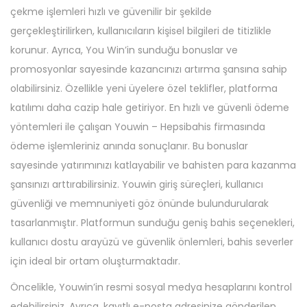
çekme işlemleri hızlı ve güvenilir bir şekilde
gerçekleştirilirken, kullanıcıların kişisel bilgileri de titizlikle
korunur. Ayrıca, You Win’in sunduğu bonuslar ve
promosyonlar sayesinde kazancınızı artırma şansına sahip
olabilirsiniz. Özellikle yeni üyelere özel teklifler, platforma
katılımı daha cazip hale getiriyor. En hızlı ve güvenli ödeme
yöntemleri ile çalışan Youwin – Hepsibahis firmasında
ödeme işlemleriniz anında sonuçlanır. Bu bonuslar
sayesinde yatırımınızı katlayabilir ve bahisten para kazanma
şansınızı arttırabilirsiniz. Youwin giriş süreçleri, kullanıcı
güvenliği ve memnuniyeti göz önünde bulundurularak
tasarlanmıştır. Platformun sunduğu geniş bahis seçenekleri,
kullanıcı dostu arayüzü ve güvenlik önlemleri, bahis severler
için ideal bir ortam oluşturmaktadır.
Öncelikle, Youwin’in resmi sosyal medya hesaplarını kontrol
edebilirsiniz. Ayrıca, kayıtlı e-posta adresinize gönderilen