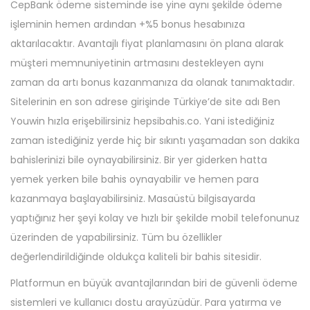
CepBank ödeme sisteminde ise yine aynı şekilde ödeme
işleminin hemen ardından +%5 bonus hesabınıza
aktarılacaktır. Avantajlı fiyat planlamasını ön plana alarak
müşteri memnuniyetinin artmasını destekleyen aynı
zaman da artı bonus kazanmanıza da olanak tanımaktadır.
Sitelerinin en son adrese girişinde Türkiye’de site adı Ben
Youwin hızla erişebilirsiniz hepsibahis.co. Yani istediğiniz
zaman istediğiniz yerde hiç bir sıkıntı yaşamadan son dakika
bahislerinizi bile oynayabilirsiniz. Bir yer giderken hatta
yemek yerken bile bahis oynayabilir ve hemen para
kazanmaya başlayabilirsiniz. Masaüstü bilgisayarda
yaptığınız her şeyi kolay ve hızlı bir şekilde mobil telefonunuz
üzerinden de yapabilirsiniz. Tüm bu özellikler
değerlendirildiğinde oldukça kaliteli bir bahis sitesidir.
Platformun en büyük avantajlarından biri de güvenli ödeme
sistemleri ve kullanıcı dostu arayüzüdür. Para yatırma ve