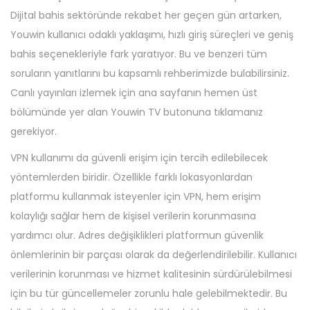
Dijital bahis sektöründe rekabet her geçen gün artarken,
Youwin kullanıcı odaklı yaklaşımı, hızlı giriş süreçleri ve geniş
bahis seçenekleriyle fark yaratıyor. Bu ve benzeri tüm
soruların yanıtlarını bu kapsamlı rehberimizde bulabilirsiniz.
Canlı yayınları izlemek için ana sayfanın hemen üst
bölümünde yer alan Youwin TV butonuna tıklamanız
gerekiyor.
VPN kullanımı da güvenli erişim için tercih edilebilecek
yöntemlerden biridir. Özellikle farklı lokasyonlardan
platformu kullanmak isteyenler için VPN, hem erişim
kolaylığı sağlar hem de kişisel verilerin korunmasına
yardımcı olur. Adres değişiklikleri platformun güvenlik
önlemlerinin bir parçası olarak da değerlendirilebilir. Kullanıcı
verilerinin korunması ve hizmet kalitesinin sürdürülebilmesi
için bu tür güncellemeler zorunlu hale gelebilmektedir. Bu