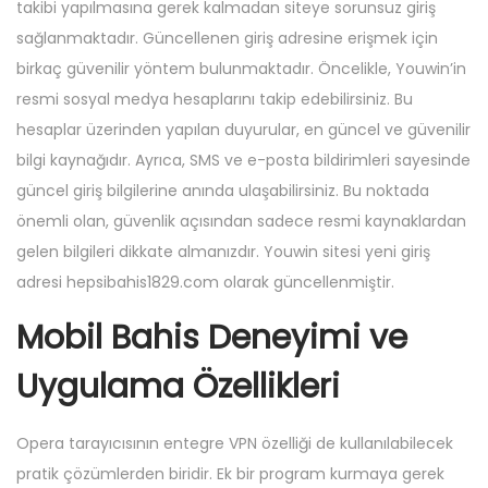
takibi yapılmasına gerek kalmadan siteye sorunsuz giriş
sağlanmaktadır. Güncellenen giriş adresine erişmek için
birkaç güvenilir yöntem bulunmaktadır. Öncelikle, Youwin’in
resmi sosyal medya hesaplarını takip edebilirsiniz. Bu
hesaplar üzerinden yapılan duyurular, en güncel ve güvenilir
bilgi kaynağıdır. Ayrıca, SMS ve e-posta bildirimleri sayesinde
güncel giriş bilgilerine anında ulaşabilirsiniz. Bu noktada
önemli olan, güvenlik açısından sadece resmi kaynaklardan
gelen bilgileri dikkate almanızdır. Youwin sitesi yeni giriş
adresi hepsibahis1829.com olarak güncellenmiştir.
Mobil Bahis Deneyimi ve
Uygulama Özellikleri
Opera tarayıcısının entegre VPN özelliği de kullanılabilecek
pratik çözümlerden biridir. Ek bir program kurmaya gerek