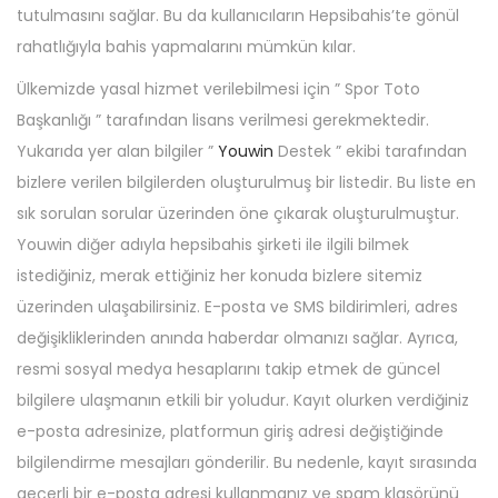
tutulmasını sağlar. Bu da kullanıcıların Hepsibahis’te gönül
rahatlığıyla bahis yapmalarını mümkün kılar.
Ülkemizde yasal hizmet verilebilmesi için ” Spor Toto
Başkanlığı ” tarafından lisans verilmesi gerekmektedir.
Yukarıda yer alan bilgiler ”
Youwin
Destek ” ekibi tarafından
bizlere verilen bilgilerden oluşturulmuş bir listedir. Bu liste en
sık sorulan sorular üzerinden öne çıkarak oluşturulmuştur.
Youwin diğer adıyla hepsibahis şirketi ile ilgili bilmek
istediğiniz, merak ettiğiniz her konuda bizlere sitemiz
üzerinden ulaşabilirsiniz. E-posta ve SMS bildirimleri, adres
değişikliklerinden anında haberdar olmanızı sağlar. Ayrıca,
resmi sosyal medya hesaplarını takip etmek de güncel
bilgilere ulaşmanın etkili bir yoludur. Kayıt olurken verdiğiniz
e-posta adresinize, platformun giriş adresi değiştiğinde
bilgilendirme mesajları gönderilir. Bu nedenle, kayıt sırasında
geçerli bir e-posta adresi kullanmanız ve spam klasörünü