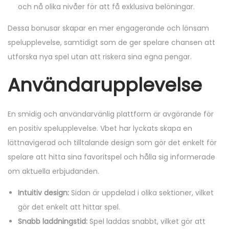
och nå olika nivåer för att få exklusiva belöningar.
Dessa bonusar skapar en mer engagerande och lönsam
spelupplevelse, samtidigt som de ger spelare chansen att
utforska nya spel utan att riskera sina egna pengar.
Användarupplevelse
En smidig och användarvänlig plattform är avgörande för
en positiv spelupplevelse. Vbet har lyckats skapa en
lättnavigerad och tilltalande design som gör det enkelt för
spelare att hitta sina favoritspel och hålla sig informerade
om aktuella erbjudanden.
Intuitiv design:
Sidan är uppdelad i olika sektioner, vilket
gör det enkelt att hittar spel.
Snabb laddningstid:
Spel laddas snabbt, vilket gör att