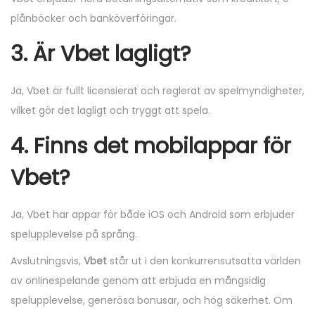
plånböcker och banköverföringar.
3. Är Vbet lagligt?
Ja, Vbet är fullt licensierat och reglerat av spelmyndigheter,
vilket gör det lagligt och tryggt att spela.
4. Finns det mobilappar för
Vbet?
Ja, Vbet har appar för både iOS och Android som erbjuder
spelupplevelse på språng.
Avslutningsvis,
Vbet
står ut i den konkurrensutsatta världen
av onlinespelande genom att erbjuda en mångsidig
spelupplevelse, generösa bonusar, och hög säkerhet. Om