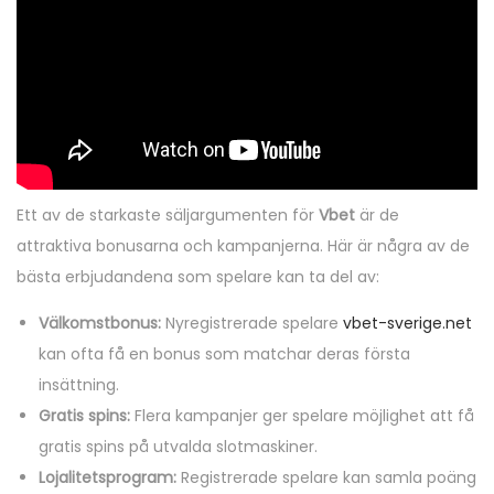
Ett av de starkaste säljargumenten för
Vbet
är de
attraktiva bonusarna och kampanjerna. Här är några av de
bästa erbjudandena som spelare kan ta del av:
Välkomstbonus:
Nyregistrerade spelare
vbet-sverige.net
kan ofta få en bonus som matchar deras första
insättning.
Gratis spins:
Flera kampanjer ger spelare möjlighet att få
gratis spins på utvalda slotmaskiner.
Lojalitetsprogram:
Registrerade spelare kan samla poäng