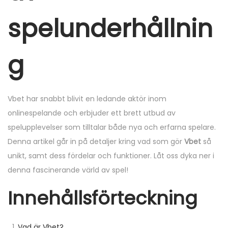
spelunderhållnin
g
Vbet har snabbt blivit en ledande aktör inom
onlinespelande och erbjuder ett brett utbud av
spelupplevelser som tilltalar både nya och erfarna spelare.
Denna artikel går in på detaljer kring vad som gör
Vbet
så
unikt, samt dess fördelar och funktioner. Låt oss dyka ner i
denna fascinerande värld av spel!
Innehållsförteckning
Vad är Vbet?