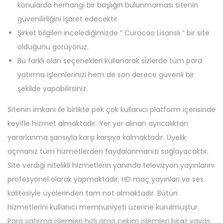
konularda herhangi bir başlığın bulunmaması sitenin
güvenilirliğini işaret edecektir.
Şirket bilgileri incelediğimizde ” Curacao Lisanslı ” bir site
olduğunu görüyoruz.
Bu farklı olan seçenekleri kullanarak sizlerde tüm para
yatırma işlemlerinizi hem de son derece güvenli bir
şekilde yapabilirsiniz.
Sitenin imkanı ile birlikte pek çok kullanıcı platform içerisinde
keyifle hizmet almaktadır. Yer yer alınan ayrıcalıktan
yararlanma şansıyla karşı karşıya kalmaktadır. Üyelik
açmanız tüm hizmetlerden faydalanmanızı sağlayacaktır.
Site verdiği nitelikli hizmetlerin yanında televizyon yayınlarını
profesyonel olarak yapmaktadır. HD maç yayınları ve ses
kalitesiyle üyelerinden tam not almaktadır. Bütün
hizmetlerini kullanıcı memnuniyeti üzerine kurulmuştur.
Para yatırma işlemleri hızlı ama çekim işlemleri biraz yavaş.