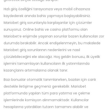
Hızlı giriş özelliğini tarayıcınıza veya mobil cihazınıza
kaydederek anında bahis yapmaya başlayabilirsiniz.
Mariobet giriş sorunlarıyla karşılaşanlar için çözümler
sunuyoruz. Online bahis ve casino platformu olan
Mariobet’e erişimde yaşanan sorunlar bazen kullanıcıları zor
durumda bırakabilir. Ancak endişelenmeyin, bu makalede
Mariobet giriş sorunlarının nedenlerini ve nasıl
çözülebileceğini ele alacağız. Hoş geldin bonusu, ilk üyelik
işlemini tamamlayan kullanıcıların ilk yatırımlarında
kazançlarını artırmalarına olanak tanır.
Bazı bonuslar otomatik tanımlanırken, bazıları için canlı
destekle iletişime geçmeniz gerekebilir. Mariobet
platformunda yapılan tüm para yatırma ve çekme
işlemlerinde komisyon alınmamaktadır. Kullanıcılar
hesaplarına yatırdıkları tutarın tamamını alabilir ve