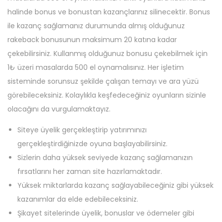
halinde bonus ve bonustan kazançlarınız silinecektir. Bonus
ile kazanç sağlamanız durumunda almış olduğunuz
rakeback bonusunun maksimum 20 katına kadar
çekebilirsiniz. Kullanmış olduğunuz bonusu çekebilmek için
1₺ üzeri masalarda 500 el oynamalısınız. Her işletim
sisteminde sorunsuz şekilde çalışan temayı ve ara yüzü
görebileceksiniz. Kolaylıkla keşfedeceğiniz oyunların sizinle
olacağını da vurgulamaktayız.
Siteye üyelik gerçekleştirip yatırımınızı
gerçekleştirdiğinizde oyuna başlayabilirsiniz.
Sizlerin daha yüksek seviyede kazanç sağlamanızın
fırsatlarını her zaman site hazırlamaktadır.
Yüksek miktarlarda kazanç sağlayabileceğiniz gibi yüksek
kazanımlar da elde edebileceksiniz.
Şikayet sitelerinde üyelik, bonuslar ve ödemeler gibi