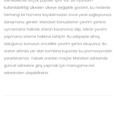
izlenebilecek birçok popüler spor var. Bu oyunların
kullanılabilirliği ülkeden ülkeye değişiklik gösterir, bu nedenle
herhangi bir hizmete kaydolmadan önce yerel sağlayıcınıza
danışmanız gerekir. Mariobet bonuslarının çevrim şartına
uymamanız halinde sitenin kazancınızı silip, tekrar çevrim
yapmanızı isteme hakkına sahiptir. Bu sebpeple almış
olduğunuz bonusun öncelikle çevrim şartını okuyunuz. Bu
oranın altında yer alan kombine kuponlar bu promosyondan
yararlanamaz. Yüksek oranları maçlar Mariobet adresinde
güncel adreslere giriş yapmak için mariogame.net
adresinden ulaşabilirsiniz.
B
w
i
n
C