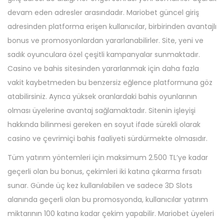
devam eden adresler arasındadır. Mariobet güncel giriş
adresinden platforma erişen kullanıcılar, birbirinden avantajlı
bonus ve promosyonlardan yararlanabilirler. Site, yeni ve
sadık oyunculara özel çeşitli kampanyalar sunmaktadır.
Casino ve bahis sitesinden yararlanmak için daha fazla
vakit kaybetmeden bu benzersiz eğlence platformuna göz
atabilirsiniz. Ayrıca yüksek oranlardaki bahis oyunlarının
olması üyelerine avantaj sağlamaktadır. Sitenin işleyişi
hakkında bilinmesi gereken en soyut ifade sürekli olarak
casino ve çevrimiçi bahis faaliyeti sürdürmekte olmasıdır.
Tüm yatırım yöntemleri için maksimum 2.500 TL’ye kadar
geçerli olan bu bonus, çekimleri iki katına çıkarma fırsatı
sunar. Günde üç kez kullanılabilen ve sadece 3D Slots
alanında geçerli olan bu promosyonda, kullanıcılar yatırım
miktarının 100 katına kadar çekim yapabilir. Mariobet üyeleri