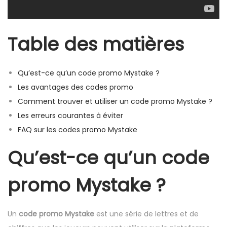
Table des matières
Qu’est-ce qu’un code promo Mystake ?
Les avantages des codes promo
Comment trouver et utiliser un code promo Mystake ?
Les erreurs courantes à éviter
FAQ sur les codes promo Mystake
Qu’est-ce qu’un code
promo Mystake ?
Un
code promo Mystake
est une série de lettres et de