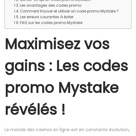
r
Les avantages des codes promo
2
Comment trouver et utiliser un code promo Mystake ?
Les erreurs courantes à éviter
8
FAQ sur les codes promo Mystake
,
2
Maximisez vos
0
2
gains : Les codes
5
promo Mystake
révélés !
Le monde des casinos en ligne est en constante évolution,