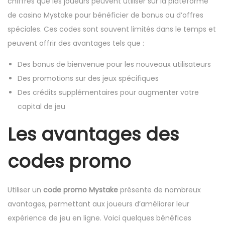
chiffres que les joueurs peuvent utiliser sur la plateforme
de casino Mystake pour bénéficier de bonus ou d’offres
spéciales. Ces codes sont souvent limités dans le temps et
peuvent offrir des avantages tels que :
Des bonus de bienvenue pour les nouveaux utilisateurs
Des promotions sur des jeux spécifiques
Des crédits supplémentaires pour augmenter votre
capital de jeu
Les avantages des
codes promo
Utiliser un
code promo Mystake
présente de nombreux
avantages, permettant aux joueurs d’améliorer leur
expérience de jeu en ligne. Voici quelques bénéfices