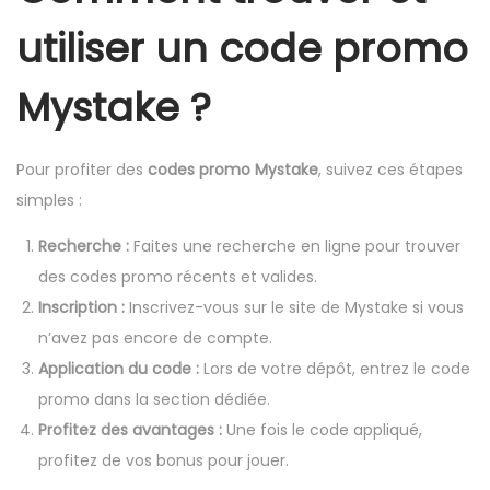
utiliser un code promo
Mystake ?
Pour profiter des
codes promo Mystake
, suivez ces étapes
simples :
Recherche :
Faites une recherche en ligne pour trouver
des codes promo récents et valides.
Inscription :
Inscrivez-vous sur le site de Mystake si vous
n’avez pas encore de compte.
Application du code :
Lors de votre dépôt, entrez le code
promo dans la section dédiée.
Profitez des avantages :
Une fois le code appliqué,
profitez de vos bonus pour jouer.