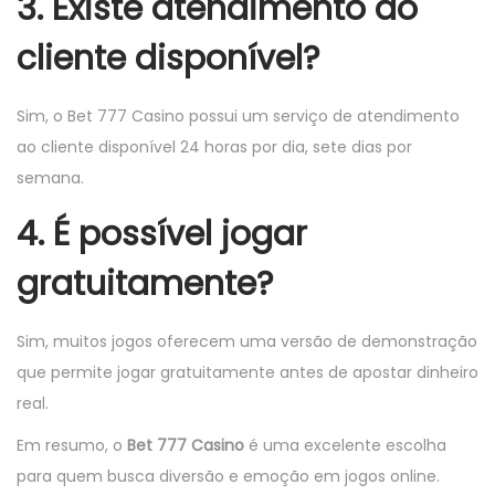
3. Existe atendimento ao
cliente disponível?
Sim, o Bet 777 Casino possui um serviço de atendimento
ao cliente disponível 24 horas por dia, sete dias por
semana.
4. É possível jogar
gratuitamente?
Sim, muitos jogos oferecem uma versão de demonstração
que permite jogar gratuitamente antes de apostar dinheiro
real.
Em resumo, o
Bet 777 Casino
é uma excelente escolha
para quem busca diversão e emoção em jogos online.