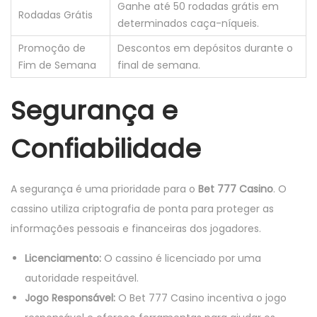
Ganhe até 50 rodadas grátis em
Rodadas Grátis
determinados caça-níqueis.
Promoção de
Descontos em depósitos durante o
Fim de Semana
final de semana.
Segurança e
Confiabilidade
A segurança é uma prioridade para o
Bet 777 Casino
. O
cassino utiliza criptografia de ponta para proteger as
informações pessoais e financeiras dos jogadores.
Licenciamento:
O cassino é licenciado por uma
autoridade respeitável.
Jogo Responsável:
O Bet 777 Casino incentiva o jogo