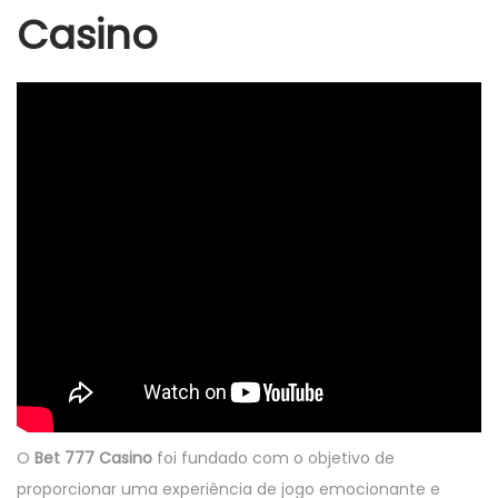
Casino
O
Bet 777 Casino
foi fundado com o objetivo de
proporcionar uma experiência de jogo emocionante e