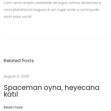
Com uma ampla variedade de jogos, bônus atraentes e
uma plataforma segura, é um lugar onde a sorte pode
sorrir para você!
U
n
l
o
c
Related Posts
k
i
n
August 6, 2026
g
Spaceman oyna, heyecana
F
katıl
o
r
Read more
t