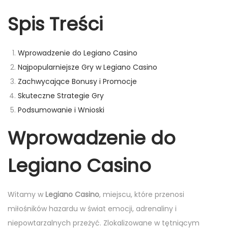
Spis Treści
Wprowadzenie do Legiano Casino
Najpopularniejsze Gry w Legiano Casino
Zachwycające Bonusy i Promocje
Skuteczne Strategie Gry
Podsumowanie i Wnioski
Wprowadzenie do
Legiano Casino
Witamy w
Legiano Casino
, miejscu, które przenosi
miłośników hazardu w świat emocji, adrenaliny i
niepowtarzalnych przeżyć. Zlokalizowane w tętniącym