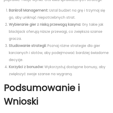
Bankroll Management:
Ustal budżet na grę i trzymaj się
go, aby uniknąć niepotrzebnych strat.
Wybieranie gier z niską przewagą kasyna:
Gry takie jak
blackjack oferują niższe przewagi, co zwiększa szanse
gracza.
Studiowanie strategii:
Poznaj różne strategie dla gier
karcianych i slotów, aby podejmować bardziej świadome
decyzje.
Korzyści z bonusów:
Wykorzystuj dostępne bonusy, aby
zwiększyć swoje szanse na wygraną.
Podsumowanie i
Wnioski