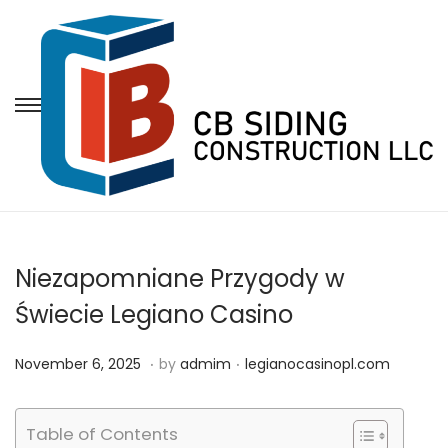
Niezapomniane Przygody w
Świecie Legiano Casino
.
.
Posted on
Posted in
N
November 6, 2025
by
admim
legianocasinopl.com
o
v
Table of Contents
e