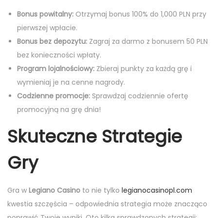
Bonus powitalny:
Otrzymaj bonus 100% do 1,000 PLN przy
pierwszej wpłacie.
Bonus bez depozytu:
Zagraj za darmo z bonusem 50 PLN
bez konieczności wpłaty.
Program lojalnościowy:
Zbieraj punkty za każdą grę i
wymieniaj je na cenne nagrody.
Codzienne promocje:
Sprawdzaj codziennie ofertę
promocyjną na grę dnia!
Skuteczne Strategie
Gry
Gra w
Legiano Casino
to nie tylko
legianocasinopl.com
kwestia szczęścia – odpowiednia strategia może znacząco
poprawić Twoje wyniki. Oto kilka sprawdzonych strategii: