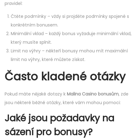
pravidel:
Čtěte podmínky – vždy si projděte podmínky spojené s
konkrétním bonusem.
Minimální vklad – každý bonus vyžaduje minimální vklad,
který musíte splnit.
Limit na výhry – někteří bonusy mohou mít maximální
limit na výhry, které můžete získat.
Často kladené otázky
Pokud máte nějaké dotazy k
Malina Casino bonusům
, zde
jsou některé běžné otázky, které vám mohou pomoci:
Jaké jsou požadavky na
sázení pro bonusy?