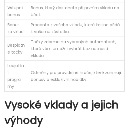
Vstupní
Bonus, který dostanete při prvním vkladu na
bonus
účet.
Bonus
Procento z vašeho vkladu, které kasino přidá
za vklad
k vašemu zůstatku.
Točky zdarma na vybraných automatech,
Bezplatn
které vám umožní vyhrát bez nutnosti
é točky
vkladu.
Loajalitn
í
Odměny pro pravidelné hráče, které zahrnují
progra
bonusy a exkluzivní nabídky.
my
Vysoké vklady a jejich
výhody