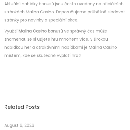
Aktuální nabídky bonusů jsou často uvedeny na oficiálních
stránkách Malina Casino. Doporučujeme průběžně sledovat
stránky pro novinky a speciální akce.
Využití
Malina Casino bonusů
ve správný čas může
znamenat, že si užijete hru mnohem více. S širokou
nabídkou her a atraktivními nabídkami je Malina Casino
místem, kde se skutečně vyplatí hrát!
Τ
ο
Μ
ε
γ
Related Posts
α
λ
ε
August 6, 2026