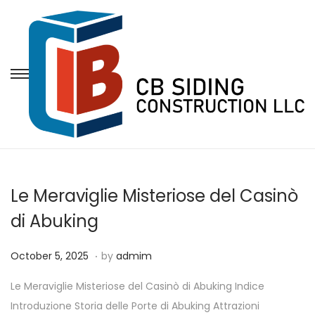
Le Meraviglie Misteriose del Casinò
di Abuking
.
Posted on
O
October 5, 2025
by
admim
c
Le Meraviglie Misteriose del Casinò di Abuking Indice
t
Introduzione Storia delle Porte di Abuking Attrazioni
o