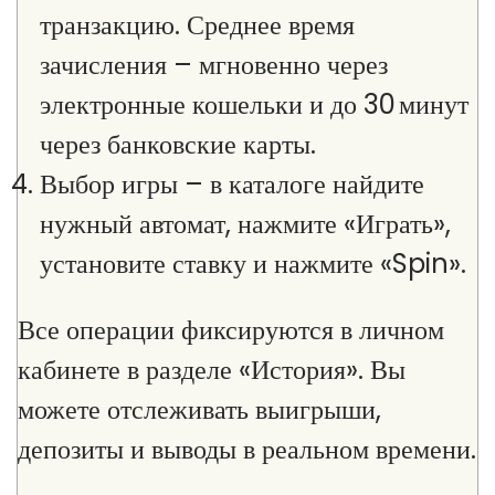
транзакцию. Среднее время
зачисления – мгновенно через
электронные кошельки и до 30 минут
через банковские карты.
Выбор игры
– в каталоге найдите
нужный автомат, нажмите «Играть»,
установите ставку и нажмите «Spin».
Все операции фиксируются в личном
кабинете в разделе «История». Вы
можете отслеживать выигрыши,
депозиты и выводы в реальном времени.