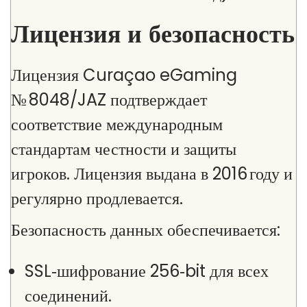
Лицензия и безопасность
Лицензия
Curaçao eGaming
№ 8048/JAZ подтверждает
соответствие международным
стандартам честности и защиты
игроков. Лицензия выдана в 2016 году и
регулярно продлевается.
Безопасность данных обеспечивается:
SSL‑шифрование 256‑bit
для всех
соединений.