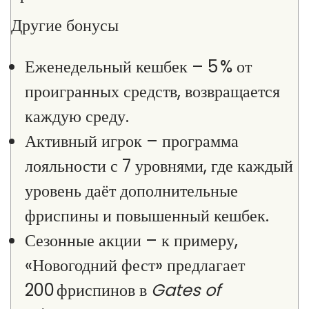
Другие бонусы
Еженедельный кешбек
– 5 % от
проигранных средств, возвращается
каждую среду.
Активный игрок
– программа
лояльности с 7 уровнями, где каждый
уровень даёт дополнительные
фриспины и повышенный кешбек.
Сезонные акции
– к примеру,
«Новогодний фест» предлагает
200 фриспинов в
Gates of