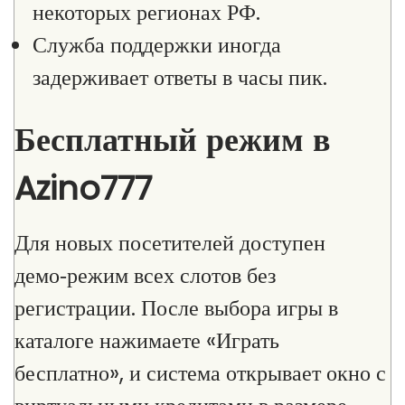
некоторых регионах РФ.
Служба поддержки иногда
задерживает ответы в часы пик.
Бесплатный режим в
Azino777
Для новых посетителей доступен
демо‑режим
всех слотов без
регистрации. После выбора игры в
каталоге нажимаете «Играть
бесплатно», и система открывает окно с