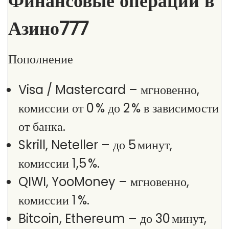
Финансовые операции в
Азино777
Пополнение
Visa / Mastercard – мгновенно,
комиссии от 0 % до 2 % в зависимости
от банка.
Skrill, Neteller – до 5 минут,
комиссии 1,5 %.
QIWI, YooMoney – мгновенно,
комиссии 1 %.
Bitcoin, Ethereum – до 30 минут,