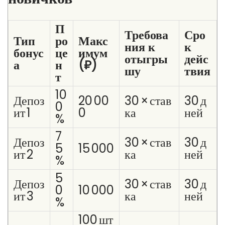
П
Требова
Сро
Тип
ро
Макс
ния к
к
бонус
це
имум
отыгры
дейс
а
н
(₽)
шу
твия
т
10
Депоз
20 00
30 × став
30 д
0
ит 1
0
ка
ней
%
7
Депоз
30 × став
30 д
5
15 000
ит 2
ка
ней
%
5
Депоз
30 × став
30 д
0
10 000
ит 3
ка
ней
%
100 шт