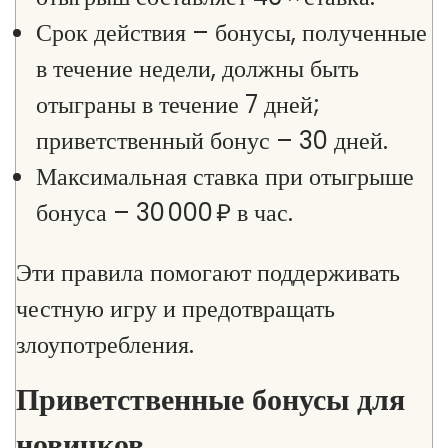
Срок действия
– бонусы, полученные
в течение недели, должны быть
отыграны в течение 7 дней;
приветственный бонус – 30 дней.
Максимальная ставка
при отыгрыше
бонуса – 30 000 ₽ в час.
Эти правила помогают поддерживать
честную игру и предотвращать
злоупотребления.
Приветственные бонусы для
новичков