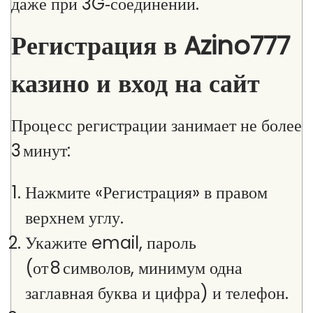
даже при 3G‑соединении.
Регистрация в Azino777
казино и вход на сайт
Процесс регистрации занимает
не более
3 минут
:
Нажмите «Регистрация» в правом
верхнем углу.
Укажите
email
,
пароль
(от 8 символов, минимум одна
заглавная буква и цифра) и
телефон
.