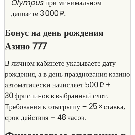
Olympus
при минимальном
депозите 3 000 ₽.
Бонус на день рождения
Азино 777
В личном кабинете указываете дату
рождения, а в день празднования казино
автоматически начисляет
500 ₽
+
30 фриспинов
в выбранный слот.
Требования к отыгрышу – 25 × ставка,
срок действия – 48 часов.