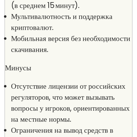
(в среднем 15 минут).
Мультивалютность и поддержка
криптовалют.
Мобильная версия без необходимости
скачивания.
Минусы
Отсутствие лицензии от российских
регуляторов, что может вызывать
вопросы у игроков, ориентированных
на местные нормы.
Ограничения на вывод средств в