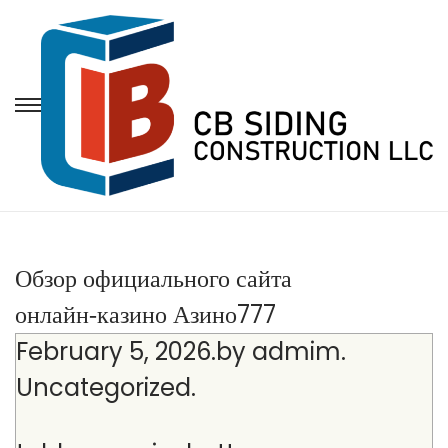
Обзор официального сайта
онлайн‑казино Азино777
Posted on
Posted i
February 5, 2026
.
by
admim
.
Uncategorized
.