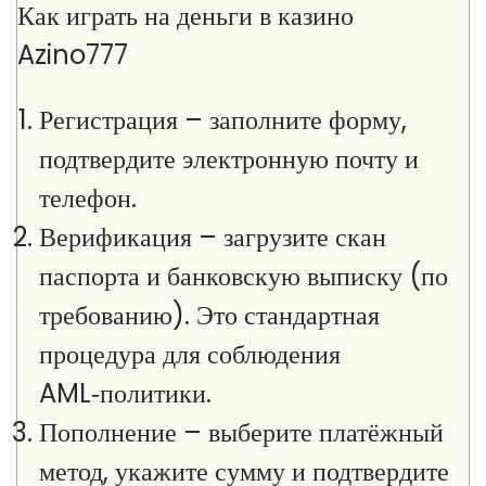
Как играть на деньги в казино
Azino777
Регистрация
– заполните форму,
подтвердите электронную почту и
телефон.
Верификация
– загрузите скан
паспорта и банковскую выписку (по
требованию). Это стандартная
процедура для соблюдения
AML‑политики.
Пополнение
– выберите платёжный
метод, укажите сумму и подтвердите